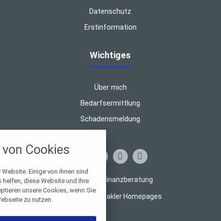
Datenschutz
Erstinformation
Wichtiges
Über mich
Bedarfsermittlung
Schadensmeldung
nstellungen
von Cookies
über alle verwendeten Cookies und
chkeit folgende Kategorien zu
r zu blockieren.
 Website. Einige von ihnen sind
© 2026 SR Finanzberatung
helfen, diese Website und Ihre
eptieren unsere Cookies, wenn Sie
Notwendig
Made with
❤
Makler Homepages
ebseite zu nutzen.
Performance