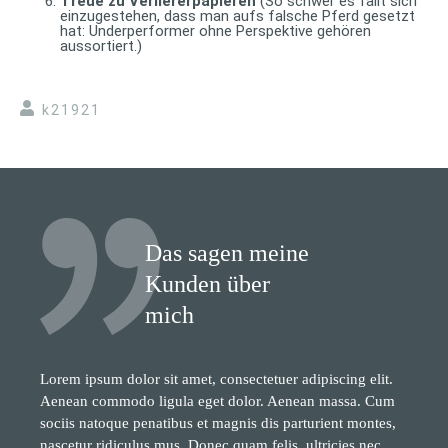
Treue zu Verliererpapieren
(So schwer es fällt sich
einzugestehen, dass man aufs falsche Pferd gesetzt
hat: Underperformer ohne Perspektive gehören
aussortiert.)
k21921
Das sagen meine
Kunden über
mich
Lorem ipsum dolor sit amet, consectetuer adipiscing elit.
Aenean commodo ligula eget dolor. Aenean massa. Cum
sociis natoque penatibus et magnis dis parturient montes,
nascetur ridiculus mus. Donec quam felis, ultricies nec,