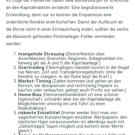
Im Zuge der Pandemie haben viele Bundesbürger ihr Interesse
an den Kapitalmärkten entdeckt. Eine begrüßenswerte
Entwicklung, denn nur so können die Ersparnisse eine
ordentliche Rendite erwirtschaften. Damit der Aufbruch an
die Börse nicht in einer Enttäuschung endet, sollten die sechs
als klassisch geltenden Privatanleger-Fehler vermieden
werden:
mangelnde Streuung
(Diversifikation über
Assetklassen, Branchen, Regionen, Anlagevehikel etc.
hinweg gilt als A und O der Kapitalanlage.)
Overtrading
(Übermäßiges Handeln kostet in der Regel
nur Nerven, Zeit und Transaktionsgebühren, ohne die
Rendite zu steigern. In der Ruhe liegt die Kraft.)
Market-Timing
(Zyklen kommen und gehen an den
Börsen; sie abzupassen und rechtzeitig Papiere zu
kaufen oder verkaufen, gelingt auch Profis nur selten.)
Home Bias
(Heimatverbundenheit ist eine schöne
Eigenschaft, schränkt aber bei der Kapitalanlage die
Möglichkeiten unnötig ein und führt zu einer
Risikoballung.)
riskante Einzeltitel
(Immer wieder hört man von
sagenhaften Kursanstiegen einzelner Wertpapiere; den
nächsten Hype vorauszusehen ist allerdings auch mit
„Geheimtipps“ kaum möglich und kommt einer Wette
gleich.)