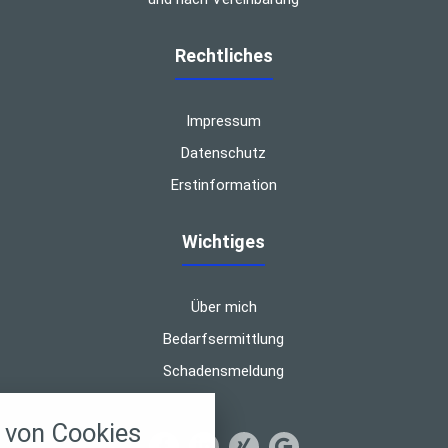
Rechtliches
Impressum
Datenschutz
Erstinformation
Wichtiges
Über mich
Bedarfsermittlung
Schadensmeldung
nstellungen
von Cookies
über alle verwendeten Cookies und