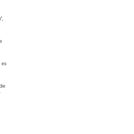
“,
ie
t es
 die
r