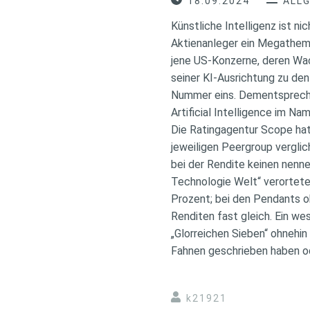
18.09.2024
ALL
Künstliche Intelligenz ist n
Aktienanleger ein Megathema.
jene US-Konzerne, deren Wac
seiner KI-Ausrichtung zu de
Nummer eins. Dementspreche
Artificial Intelligence im Na
Die Ratingagentur Scope hat
jeweiligen Peergroup vergli
bei der Rendite keinen nenn
Technologie Welt“ verortete
Prozent; bei den Pendants o
Renditen fast gleich. Ein wes
„Glorreichen Sieben“ ohnehin
Fahnen geschrieben haben od
k21921