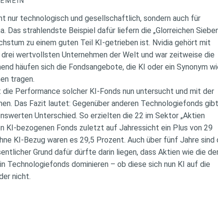
GEMEIN
icht nur technologisch und gesellschaftlich, sondern auch für
 Das strahlendste Beispiel dafür liefern die „Glorreichen Sieben
hstum zu einem guten Teil KI-getrieben ist. Nvidia gehört mit
n drei wertvollsten Unternehmen der Welt und war zeitweise die
nd häufen sich die Fondsangebote, die KI oder ein Synonym w
men tragen.
 die Performance solcher KI-Fonds nun untersucht und mit der
chen. Das Fazit lautet: Gegenüber anderen Technologiefonds gib
enswerten Unterschied. So erzielten die 22 im Sektor „Aktien
n KI-bezogenen Fonds zuletzt auf Jahressicht ein Plus von 29
hne KI-Bezug waren es 29,5 Prozent. Auch über fünf Jahre sind
entlicher Grund dafür dürfte darin liegen, dass Aktien wie die de
 in Technologiefonds dominieren – ob diese sich nun KI auf die
er nicht.