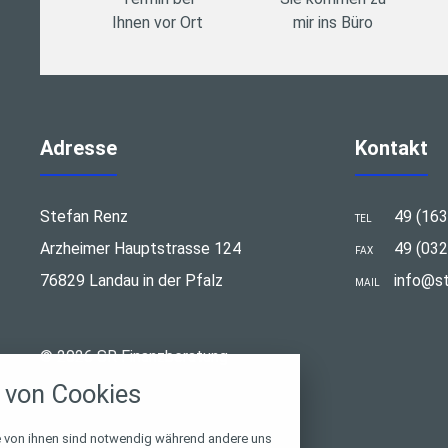
Ihnen vor Ort
mir ins Büro
Adresse
Kontakt
Stefan Renz
49 (16
TEL
Arzheimer Hauptstrasse 124
49 (03
FAX
76829 Landau in der Pfalz
info@st
MAIL
stellungen
© 2026 SR Finanzberatung
rwendeten Cookies und Skripte. Sie haben die
von Cookies
u akzeptieren oder zu blockieren.
Notwendig
e von ihnen sind notwendig während andere uns