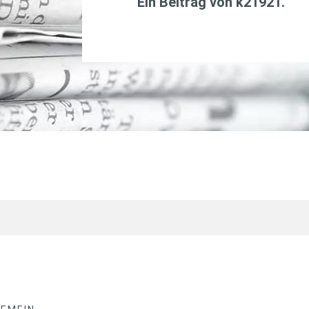
Ein Beitrag von
k21921
.