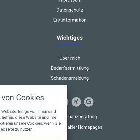
Datenschutz
Erstinformation
Wichtiges
Über mich
Bedarfsermittlung
Schadensmeldung
nstellungen
von Cookies
über alle verwendeten Cookies und
chkeit folgende Kategorien zu
r zu blockieren.
 Website. Einige von ihnen sind
© 2026 SR Finanzberatung
helfen, diese Website und Ihre
eptieren unsere Cookies, wenn Sie
Notwendig
Made with
❤
Makler Homepages
ebseite zu nutzen.