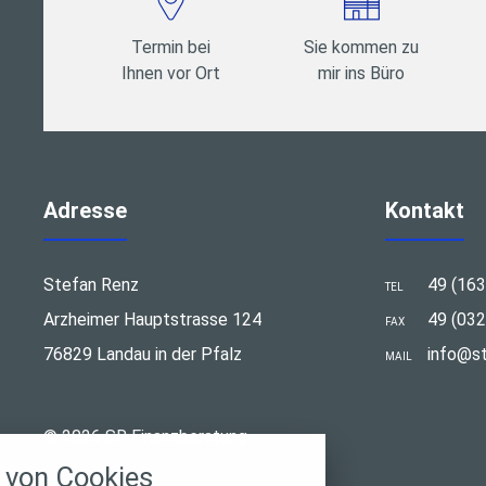
Termin bei
Sie kommen zu
Ihnen vor Ort
mir ins Büro
Adresse
Kontakt
Stefan Renz
49 (16
TEL
Arzheimer Hauptstrasse 124
49 (03
FAX
76829 Landau in der Pfalz
info@st
MAIL
stellungen
© 2026 SR Finanzberatung
rwendeten Cookies und Skripte. Sie haben die
von Cookies
u akzeptieren oder zu blockieren.