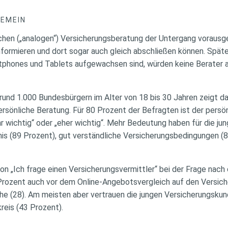
GEMEIN
chen („analogen“) Versicherungsberatung der Untergang vorausg
nformieren und dort sogar auch gleich abschließen können. Spä
artphones und Tablets aufgewachsen sind, würden keine Berater a
rund 1.000 Bundesbürgern im Alter von 18 bis 30 Jahren zeigt d
rsönliche Beratung. Für 80 Prozent der Befragten ist der persö
r wichtig“ oder „eher wichtig“. Mehr Bedeutung haben für die ju
is (89 Prozent), gut verständliche Versicherungsbedingungen (8
tion „Ich frage einen Versicherungsvermittler“ bei der Frage nac
rozent auch vor dem Online-Angebotsvergleich auf den Versich
he (28). Am meisten aber vertrauen die jungen Versicherungsku
reis (43 Prozent).