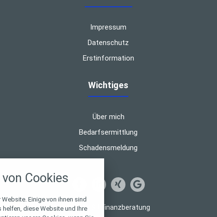
Impressum
Datenschutz
Erstinformation
Wichtiges
Über mich
Bedarfsermittlung
Schadensmeldung
nstellungen
von Cookies
über alle verwendeten Cookies und
chkeit folgende Kategorien zu
r zu blockieren.
 Website. Einige von ihnen sind
© 2026 SR Finanzberatung
helfen, diese Website und Ihre