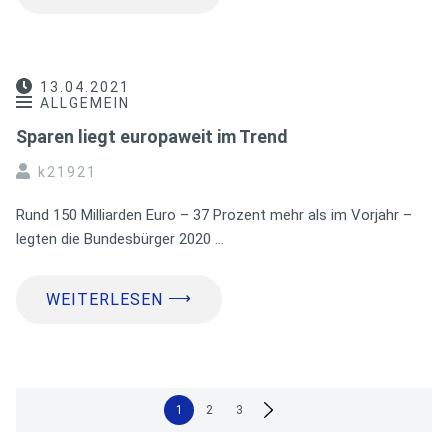
13.04.2021
ALLGEMEIN
Sparen liegt europaweit im Trend
k21921
Rund 150 Milliarden Euro – 37 Prozent mehr als im Vorjahr –
legten die Bundesbürger 2020 …
⟶
WEITERLESEN
Seitennummerierung
1
2
3
der