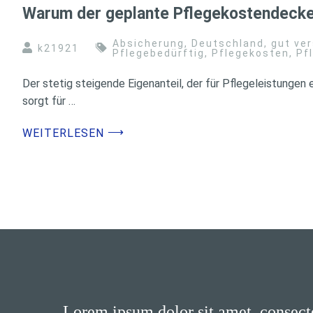
Warum der geplante Pflegekostendecke
Absicherung
,
Deutschland
,
gut ver
k21921
Pflegebedürftig
,
Pflegekosten
,
Pf
Der stetig steigende Eigenanteil, der für Pflegeleistungen
sorgt für …
⟶
WEITERLESEN
Lorem ipsum dolor sit amet, consecte