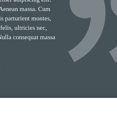
 Aenean massa. Cum
is parturient montes,
lis, ultricies nec,
 Nulla consequat massa
T