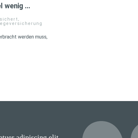
l wenig …
sichert
,
legeversicherung
 erbracht werden muss,
tuer adipiscing elit.