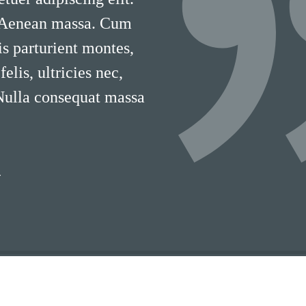
 Aenean massa. Cum
is parturient montes,
lis, ultricies nec,
 Nulla consequat massa
T