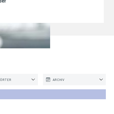
der
'
WÖRTER
ARCHIV