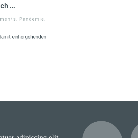
uch …
tments
,
Pandemie
,
damit einhergehenden
tuer adipiscing elit.