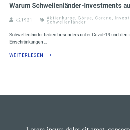
Warum Schwellenländer-Investments a
Aktienkurse
,
Börse
,
Corona
,
Inves
k21921
Schwellenländer
Schwellenländer haben besonders unter Covid-19 und den 
Einschränkungen …
⟶
WEITERLESEN
Lorem ipsum dolor sit amet, consecte