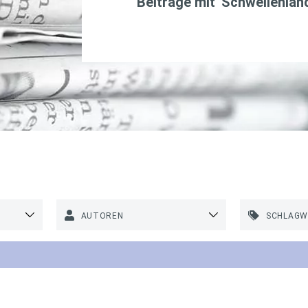
Beiträge mit '
Schwellenlän
AUTOREN
SCHLAG